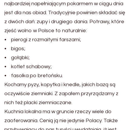
najbardziej napełniającym pokarmem w ciągu dnia
jest dla nas obiad. Tradycyjnie powinien składać się
z dwóch dań: zupy i drugiego dania. Potrawy, które
zjeść wolno w Polsce to naturalnie:
• pierogi z rozmaitymi farszami;
• bigos;
• gołąbki;
• kotlet schabowy;
• fasolka po bretońsku.
Kochamy pyzy, kopytka i knedle, jakich bazą są
oczywiście ziemniaki. Z zapałem przyrządzamy z
nich też placki ziemniaczane.
Kuchnia lokalna ma w gruncie rzeczy wiele do
zaoferowania. Cenią ją nie jedynie Polacy. Także
przybywający do nas turyści uwydatniają, iż jest