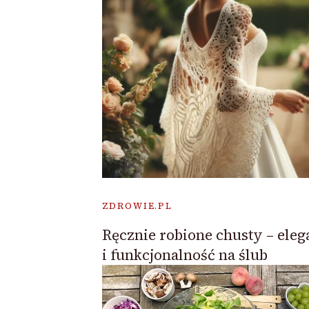
ZDROWIE.PL
Ręcznie robione chusty – eleg
i funkcjonalność na ślub