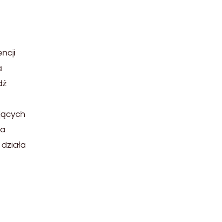
ncji
a
dź
jących
sa
 działa