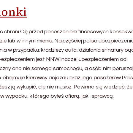
lonki
Ac chroni Cię przed ponoszeniem finansowych konsekwe
ie lub w innym mieniu. Najczęściej polisa ubezpieczeni
w przypadku: kradzieży auta, działania sił natury bą
bezpieczeniem jest NNW inaczej ubezpieczeniem od
yczny ono nie samego samochodu, a osób nim porusza
o obejmuje kierowcy pojazdu oraz jego pasażerów.Poli
z ją wykupić, ale nie musisz. Powinno się wiedzieć, że
 wypadku, którego byłeś ofiarą, jak i sprawcą.