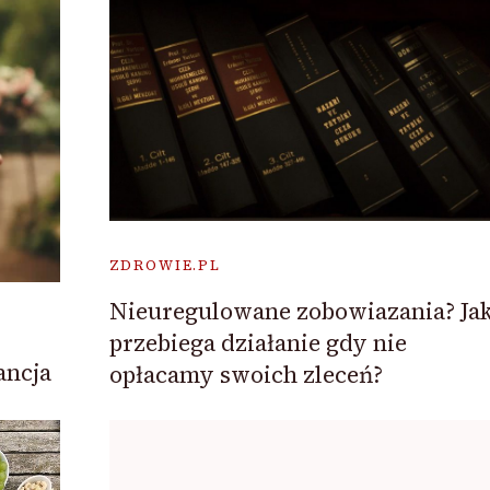
ZDROWIE.PL
Nieuregulowane zobowiazania? Ja
przebiega działanie gdy nie
ancja
opłacamy swoich zleceń?