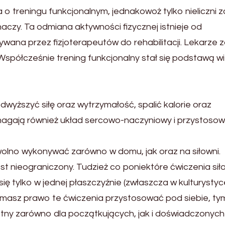
 o treningu funkcjonalnym, jednakowoż tylko nieliczni z
aczy. Ta odmiana aktywności fizycznej istnieje od
wana przez fizjoterapeutów do rehabilitacji. Lekarze z
spółcześnie trening funkcjonalny stał się podstawą wi
yższyć siłę oraz wytrzymałość, spalić kalorie oraz
magają również układ sercowo-naczyniowy i przystosow
 wolno wykonywać zarówno w domu, jak oraz na siłowni.
jest nieograniczony. Tudzież co poniektóre ćwiczenia si
się tylko w jednej płaszczyźnie (zwłaszcza w kulturystyc
 masz prawo te ćwiczenia przystosować pod siebie, ty
wietny zarówno dla początkujących, jak i doświadczonych