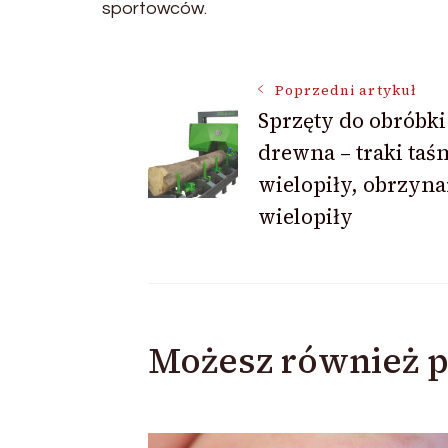
sportowców.
Nawigacja
Poprzedni artykuł
Sprzęty do obróbki
drewna – traki ta
wpisu
wielopiły, obrzyna
wielopiły
Możesz również p