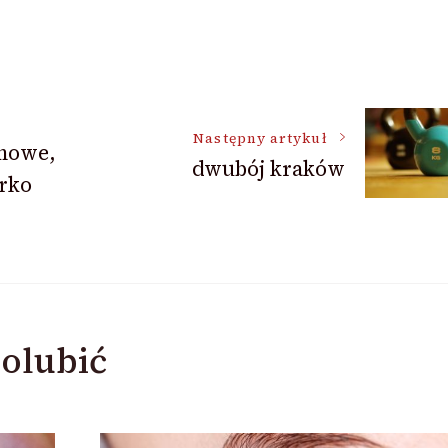
Następny artykuł
śmowe,
dwubój kraków
rko
olubić