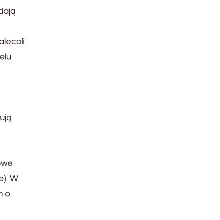
dają
alecali
elu
ują
łowe
e). W
m o