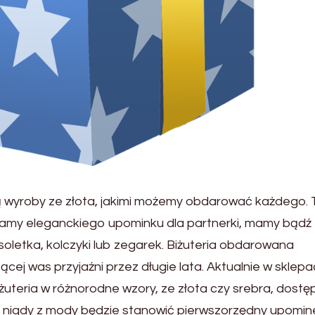
wyroby ze złota, jakimi możemy obdarować każdego. 
amy eleganckiego upominku dla partnerki, mamy bądź
soletka, kolczyki lub zegarek. Biżuteria obdarowana
ącej was przyjaźni przez długie lata. Aktualnie w sklep
iżuteria w różnorodne wzory, ze złota czy srebra, dost
a nigdy z mody będzie stanowić pierwszorzędny upomin