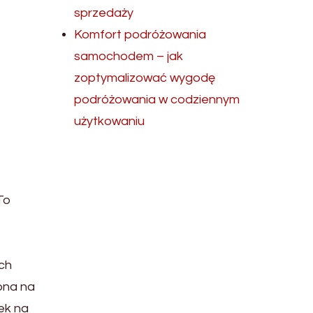
sprzedaży
Komfort podróżowania
samochodem – jak
zoptymalizować wygodę
podróżowania w codziennym
użytkowaniu
To
ach
ępna na
ek na