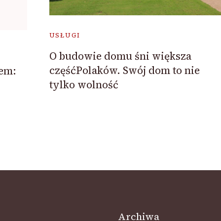
USŁUGI
O budowie domu śni większa
częśćPolaków. Swój dom to nie
łem:
tylko wolność
Archiwa