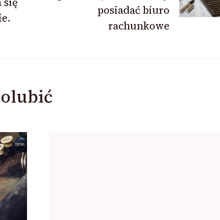
 się
posiadać biuro
e.
rachunkowe
olubić