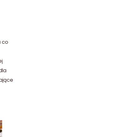
a co
ej
dla
iające