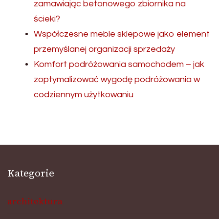
zamawiając betonowego zbiornika na
ścieki?
Współczesne meble sklepowe jako element
przemyślanej organizacji sprzedaży
Komfort podróżowania samochodem – jak
zoptymalizować wygodę podróżowania w
codziennym użytkowaniu
Kategorie
architektura