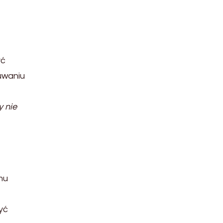
yć
uwaniu
y nie
mu
yć