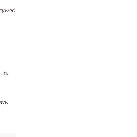
azywać
utki
wy.