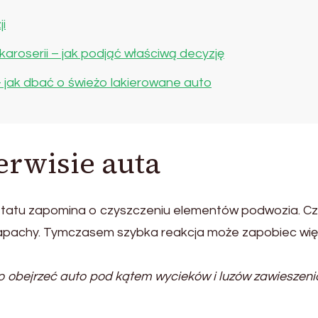
ji
roserii – jak podjąć właściwą decyzję
– jak dbać o świeżo lakierowane auto
erwisie auta
ztatu zapomina o czyszczeniu elementów podwozia. C
b zapachy. Tymczasem szybka reakcja może zapobiec wi
o obejrzeć auto pod kątem wycieków i luzów zawieszeni